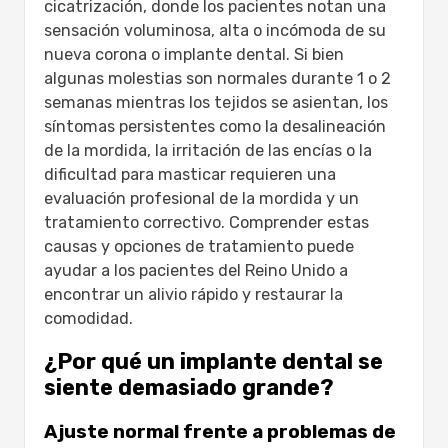
tamaño reales:
cicatrización, donde los pacientes notan una
Signos clínicos de que la
sensación voluminosa, alta o incómoda de su
corona/implante puede ser
nueva corona o implante dental. Si bien
sobredimensionado:
algunas molestias son normales durante 1 o 2
¿Cuándo «se siente grande» indica
semanas mientras los tejidos se asientan, los
complicaciones?
síntomas persistentes como la desalineación
Causas comunes de una sensación
de la mordida, la irritación de las encías o la
de sobredimensionamiento:
dificultad para masticar requieren una
Opciones de tratamiento en el Reino
evaluación profesional de la mordida y un
Unido cuando un implante dental se
tratamiento correctivo. Comprender estas
siente demasiado grande:
causas y opciones de tratamiento puede
Evaluación y diagnóstico
ayudar a los pacientes del Reino Unido a
profesionales:
encontrar un alivio rápido y restaurar la
Ajuste y remodelación de la corona:
comodidad.
Revisión completa cuando sea
¿Por qué un implante dental se
necesario:
siente demasiado grande?
Vías de tratamiento del NHS frente
a las privadas en el Reino Unido:
Ajuste normal frente a problemas de
Costos y cobertura típicos en el Reino