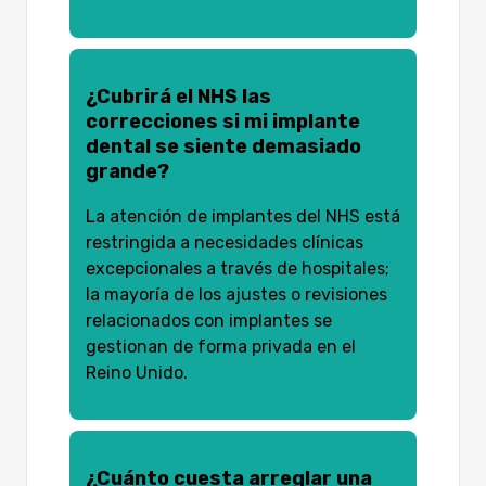
¿Cubrirá el NHS las
correcciones si mi implante
dental se siente demasiado
grande?
La atención de implantes del NHS está
restringida a necesidades clínicas
excepcionales a través de hospitales;
la mayoría de los ajustes o revisiones
relacionados con implantes se
gestionan de forma privada en el
Reino Unido.
¿Cuánto cuesta arreglar una