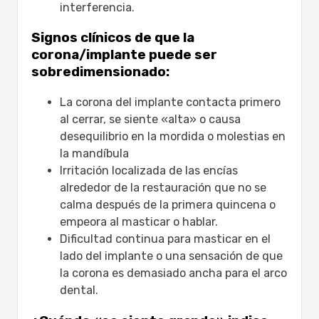
interferencia.
Unido:
Avances tecnológicos que dan
Signos clínicos de que la
forma a la comodidad:
corona/implante puede ser
Atención posterior al tratamiento para
sobredimensionado:
pacientes del Reino Unido:
¿Por qué mi implante dental se siente
La corona del implante contacta primero
demasiado grande?
al cerrar, se siente «alta» o causa
Reino Unido privado vs Turquía para
desequilibrio en la mordida o molestias en
correcciones de “Implante dental que se
la mandíbula
siente demasiado grande”
Irritación localizada de las encías
Factor
alrededor de la restauración que no se
Reino Unido privado
calma después de la primera quincena o
Turquía
empeora al masticar o hablar.
¿Por qué elegir mavidenta?
Dificultad continua para masticar en el
Conclusión
lado del implante o una sensación de que
Preguntas frecuentes
la corona es demasiado ancha para el arco
¿Es normal si mi implante dental se
dental.
siente demasiado grande al