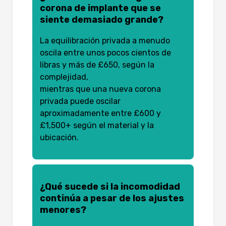
corona de implante que se
siente demasiado grande?
La equilibración privada a menudo
oscila entre unos pocos cientos de
libras y más de £650, según la
complejidad,
mientras que una nueva corona
privada puede oscilar
aproximadamente entre £600 y
£1,500+ según el material y la
ubicación.
¿Qué sucede si la incomodidad
continúa a pesar de los ajustes
menores?