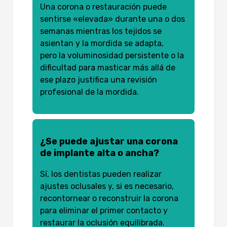
Una corona o restauración puede
sentirse «elevada» durante una o dos
semanas mientras los tejidos se
asientan y la mordida se adapta,
pero la voluminosidad persistente o la
dificultad para masticar más allá de
ese plazo justifica una revisión
profesional de la mordida.
¿Se puede ajustar una corona
de implante alta o ancha?
Sí, los dentistas pueden realizar
ajustes oclusales y, si es necesario,
recontornear o reconstruir la corona
para eliminar el primer contacto y
restaurar la oclusión equilibrada.