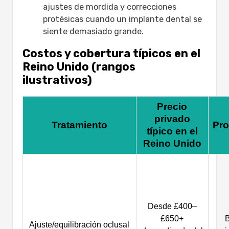
ajustes de mordida y correcciones
protésicas cuando un implante dental se
siente demasiado grande.
Costos y cobertura típicos en el
Reino Unido (rangos
ilustrativos)
Precio
privado
Tratamiento
Pro
típico en el
Reino Unido
Desde £400–
£650+
B
Ajuste/equilibración oclusal