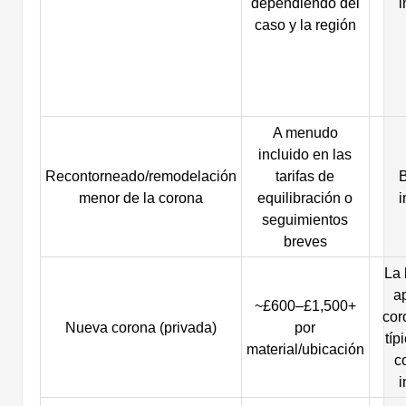
dependiendo del
i
caso y la región
A menudo
incluido en las
Recontorneado/remodelación
tarifas de
B
menor de la corona
equilibración o
i
seguimientos
breves
La 
ap
~£600–£1,500+
cor
Nueva corona (privada)
por
típ
material/ubicación
c
i