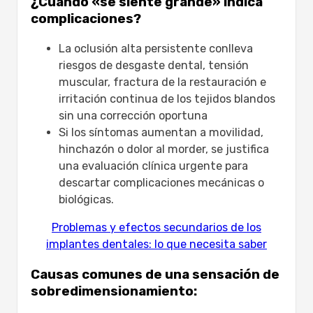
¿Cuándo «se siente grande» indica
principio?
complicaciones?
¿Se puede ajustar una corona de
implante alta o ancha?
La oclusión alta persistente conlleva
¿Cubrirá el NHS las correcciones si
riesgos de desgaste dental, tensión
mi implante dental se siente
muscular, fractura de la restauración e
demasiado grande?
irritación continua de los tejidos blandos
¿Cuánto cuesta arreglar una corona
sin una corrección oportuna
de implante que se siente
Si los síntomas aumentan a movilidad,
demasiado grande?
hinchazón o dolor al morder, se justifica
¿Qué sucede si la incomodidad
una evaluación clínica urgente para
continúa a pesar de los ajustes
descartar complicaciones mecánicas o
menores?
biológicas.
Problemas y efectos secundarios de los
implantes dentales: lo que necesita saber
Causas comunes de una sensación de
sobredimensionamiento: