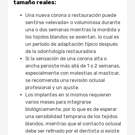
tamaño reales:
Unido (rangos ilustrativos)
Tratamiento
Una nueva corona o restauración puede
Precio privado típico en el Reino
sentirse «elevada» o voluminosa durante
Unido
una o dos semanas mientras la mordida y
Probabilidad
los tejidos blandos se asientan, lo cual es
Notas
un período de adaptación típico después
Prevención de problemas de tamaño de
de la odontología restauradora
los implantes dentales
Si la sensación de una corona alta o
Planificación y medición previas al
ancha persiste más allá de 1 o 2 semanas,
tratamiento
especialmente con molestias al masticar,
Imágenes 3D y flujos de trabajo
se recomienda una revisión oclusal
digitales:
profesional y un ajuste.
Elegir el proveedor adecuado:
Los implantes en sí mismos requieren
Monitoreo posterior a la colocación:
varios meses para integrarse
Experiencias y cronogramas de
biológicamente, por lo que es de esperar
pacientes del Reino Unido:
una sensibilidad temprana de los tejidos
¿Cuándo buscar atención
blandos, mientras que el contacto oclusal
inmediata?
debe ser refinado por el dentista si existe
Regulaciones y estándares del Reino