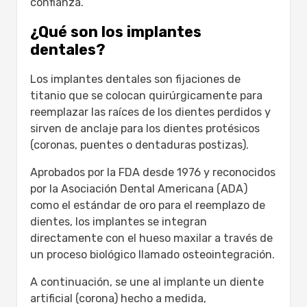
confianza.
Resultados reales: opiniones de pacientes
y transformaciones de antes y después
¿Qué son los implantes
¿Por qué elegir Mavidenta para implantes
dentales?
dentales en Turquía?
Cómo reservar su consulta de implantes
Los implantes dentales son fijaciones de
dentales en Turquía
titanio que se colocan quirúrgicamente para
Ubicaciones de nuestra clínica e
reemplazar las raíces de los dientes perdidos y
información de contacto
sirven de anclaje para los dientes protésicos
Conclusión
(coronas, puentes o dentaduras postizas).
Preguntas frecuentes sobre los implantes
dentales en Turquía
Aprobados por la FDA desde 1976 y reconocidos
por la Asociación Dental Americana (ADA)
como el estándar de oro para el reemplazo de
dientes, los implantes se integran
directamente con el hueso maxilar a través de
un proceso biológico llamado osteointegración.
A continuación, se une al implante un diente
artificial (corona) hecho a medida,