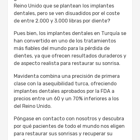
implantes explicados
Reino Unido que se plantean los implantes
Su viaje de implantes dentales:
dentales, pero se ven disuadidos por el coste
cronología completa paso a paso
de entre 2.000 y 3.000 libras por diente?
dental implants turkey before after
Recuperación y cuidados posteriores: qué
Pues bien, los implantes dentales en Turquía se
esperar después de la cirugía
han convertido en uno de los tratamientos
¿Por qué Turquía para los implantes
más fiables del mundo para la pérdida de
dentales?
dientes, ya que ofrecen resultados duraderos y
¿Es seguro ponerse implantes dentales
de aspecto realista para restaurar su sonrisa.
en Turquía?
Coste de los implantes dentales en
Mavidenta combina una precisión de primera
Turquía frente al Reino Unido/EE. UU.:
clase con la asequibilidad turca, ofreciendo
precios de 2026/2027
implantes dentales aprobados por la FDA a
¿Por qué son más baratos los implantes
precios entre un 60 y un 70% inferiores a los
dentales en Turquía?
del Reino Unido.
Paquetes e importes con todo incluido
Póngase en contacto con nosotros y descubra
para implantes dentales
por qué pacientes de todo el mundo nos eligen
¿Cuánto tiempo necesito quedarme en
para restaurar sus sonrisas y recuperar su
Turquía para los implantes dentales?