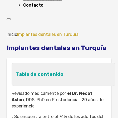
Contacto
Inicio
Implantes dentales en Turquía
Implantes dentales en Turquía
Tabla de contenido
¿Qué son los implantes dentales?
Revisado médicamente por
el Dr. Necat
Tipos de implantes dentales: ¿cuál es el
Aslan
, DDS, PhD en Prostodoncia | 20 años de
adecuado para usted?
experiencia.
Técnicas y procedimientos avanzados de
¿Se encuentra entre el 74% de los adultos del