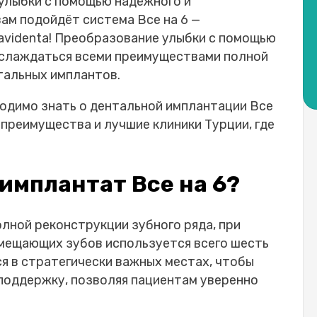
 улыбки с помощью надёжного и
е на 6 в Турции:-
вам подойдёт система
Все на 6
—
на 4 или Все на 6?
videnta!
Преобразование улыбки с помощью
слаждаться всеми преимуществами полной
 6?
нтальных имплантов.
 в Турции:-
ходимо знать о дентальной имплантации
Все
другими зубными имплантатами:
 преимущества и лучшие клиники Турции, где
вать зубные имплантаты?
 зубных имплантатов Все на 6?
имплантат Все на 6?
ные имплантаты Все на 6?
овки зубных имплантатов Все на 6?
есс восстановления после установки зубных
олной реконструкции зубного ряда, при
мещающих зубов используется всего шесть
 в стратегически важных местах, чтобы
поддержку, позволяя пациентам уверенно