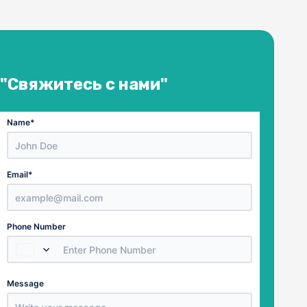
"Свяжитесь с нами"
Name
*
Email
*
Country
Phone Number
Select a Country
Number
Message