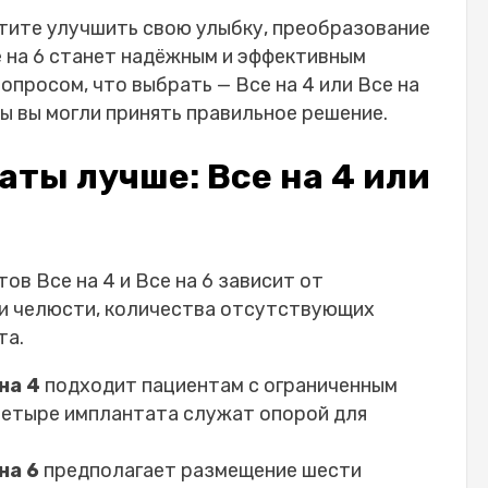
тите улучшить свою улыбку,
преобразование
 на 6
станет надёжным и эффективным
вопросом, что выбрать —
Все на 4
или
Все на
бы вы могли принять правильное решение.
ты лучше: Все на 4 или
атов
Все на 4
и
Все на 6
зависит от
ни челюсти, количества отсутствующих
та.
на 4
подходит пациентам с ограниченным
 четыре имплантата служат опорой для
на 6
предполагает размещение шести