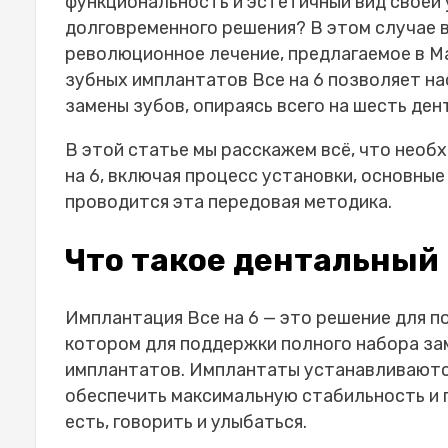
Что входит в комплект:-
функциональность и эстетичный вид своей
Преимущества зубных имплантатов Вс
долговременного решения? В этом случае 
Какие зубные имплантаты лучше: Все 
революционное лечение, предлагаемое в Ma
Этапы имплантации Все на 6:
зубных имплантатов Все на 6
позволяет на
Как долго служат имплантаты Все на
замены зубов, опираясь всего на шесть де
Все 6 зубных имплантатов стоимость
В этой статье мы расскажем всё, что необ
Имплантаты Все на 6 в сравнении с 
на 6
, включая процесс установки, основные
Где в Турции лучше всего устанавли
проводится эта передовая методика.
Сколько времени занимает установка
Часто задаваемые вопросы
Что такое дентальный 
Покрываются ли страховкой зуб
Болезненна ли процедура устан
Сколько времени занимает проц
Имплантация Все на 6 — это решение для п
имплантатов Все на 6?
котором для поддержки полного набора за
имплантатов. Имплантаты устанавливаются
обеспечить максимальную стабильность и 
есть, говорить и улыбаться.