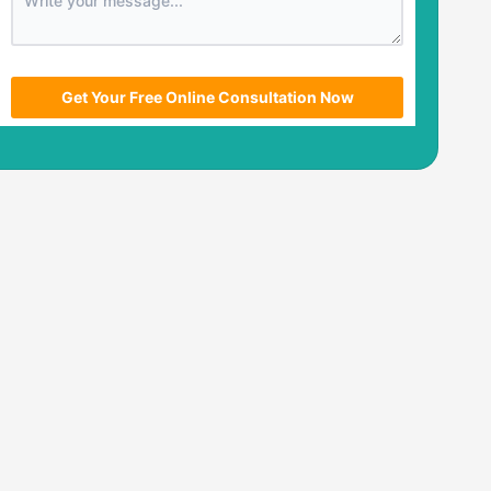
utm_source
utm_medium
utm_campaign
utm_term
Get Your Free Online Consultation Now