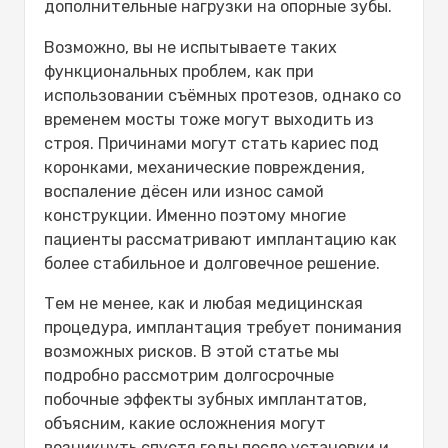
дополнительные нагрузки на опорные зубы.
долгосрочный побочный эффект зубных
имплантов
Возможно, вы не испытываете таких
Задержка заживления кости —
функциональных проблем, как при
долгосрочный побочный эффект
использовании съёмных протезов, однако со
зубных имплантов
временем мосты тоже могут выходить из
Отторжение импланта
строя. Причинами могут стать кариес под
Основные причины отказа зубных
коронками, механические повреждения,
имплантов
воспаление дёсен или износ самой
Заключение
конструкции. Именно поэтому многие
Часто задаваемые вопросы
пациенты рассматривают имплантацию как
Какие долгосрочные побочные
более стабильное и долговечное решение.
эффекты могут возникнуть после
установки зубных имплантов?
Тем не менее, как и любая медицинская
Какие серьёзные осложнения
процедура, имплантация требует понимания
могут возникнуть после операции
возможных рисков. В этой статье мы
по установке имплантов?
подробно рассмотрим
долгосрочные
Кто является подходящим
побочные эффекты зубных имплантатов
,
кандидатом для установки
объясним, какие осложнения могут
зубных имплантов?
возникнуть спустя годы после установки и