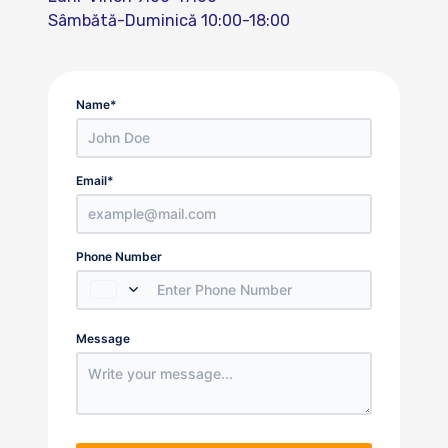
Sâmbătă-Duminică 10:00-18:00
Name
*
Email
*
Country
Phone Number
Select a Country
Number
Message
utm_source
utm_medium
utm_campaign
utm_term