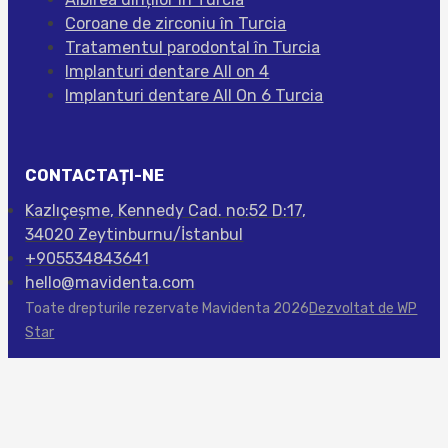
Coroane de zirconiu în Turcia
Tratamentul parodontal în Turcia
Implanturi dentare All on 4
Implanturi dentare All On 6 Turcia
CONTACTAȚI-NE
Kazlıçeşme, Kennedy Cad. no:52 D:17,
34020 Zeytinburnu/İstanbul
+905534843641
hello@mavidenta.com
Toate drepturile rezervate Mavidenta 2026
Dezvoltat de WP
Star