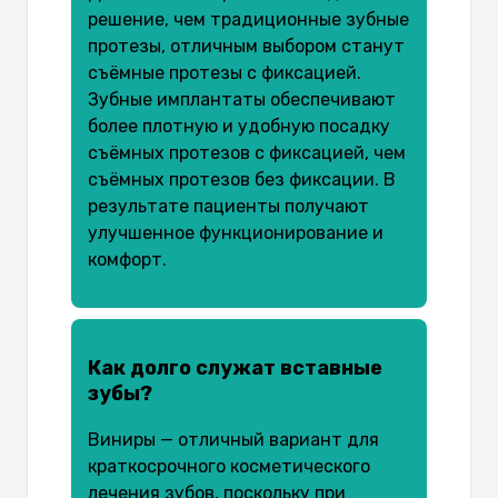
решение, чем традиционные зубные
протезы, отличным выбором станут
съёмные протезы с фиксацией.
Зубные имплантаты обеспечивают
более плотную и удобную посадку
съёмных протезов с фиксацией, чем
съёмных протезов без фиксации. В
результате пациенты получают
улучшенное функционирование и
комфорт.
Как долго служат вставные
зубы?
Виниры — отличный вариант для
краткосрочного косметического
лечения зубов, поскольку при