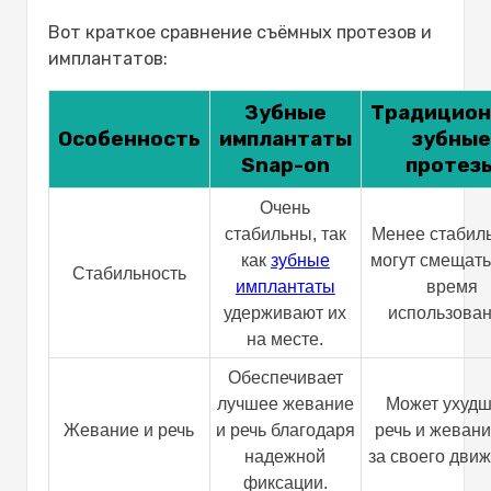
Вот краткое сравнение съёмных протезов и
имплантатов:
Зубные
Традицио
Особенность
имплантаты
зубны
Snap-on
протез
Очень
стабильны, так
Менее стабил
как
зубные
могут смещать
Стабильность
имплантаты
время
удерживают их
использован
на месте.
Обеспечивает
лучшее жевание
Может ухудш
Жевание и речь
и речь благодаря
речь и жевани
надежной
за своего дви
фиксации.