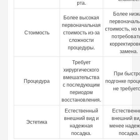
рта.
Более низк
Более высокая
первоначаль
первоначальная
стоимость, но
Стоимость
стоимость из-за
потребоват
сложности
корректиров
процедуры.
замена.
Требует
хирургического
При быстр
вмешательства
Процедура
подгонке проц
с последующим
не требуетс
периодом
восстановления.
Естественный
Естествен
внешний вид и
внешний ви
Эстетика
надежная
менее наде
посадка.
посадка.