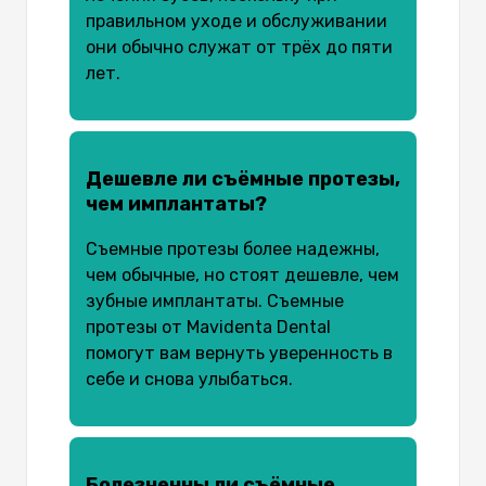
правильном уходе и обслуживании
они обычно служат от трёх до пяти
лет.
Дешевле ли съёмные протезы,
чем имплантаты?
Съемные протезы более надежны,
чем обычные, но стоят дешевле, чем
зубные имплантаты. Съемные
протезы от Mavidenta Dental
помогут вам вернуть уверенность в
себе и снова улыбаться.
Болезненны ли съёмные