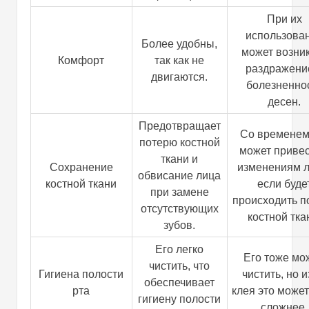
При их
использова
Более удобны,
может возни
Комфорт
так как не
раздражени
двигаются.
болезненно
десен.
Предотвращает
Со временем
потерю костной
может привес
ткани и
Сохранение
изменениям л
обвисание лица
костной ткани
если буде
при замене
происходить п
отсутствующих
костной тка
зубов.
Его легко
Его тоже мо
чистить, что
Гигиена полости
чистить, но и
обеспечивает
рта
клея это може
гигиену полости
сложнее.