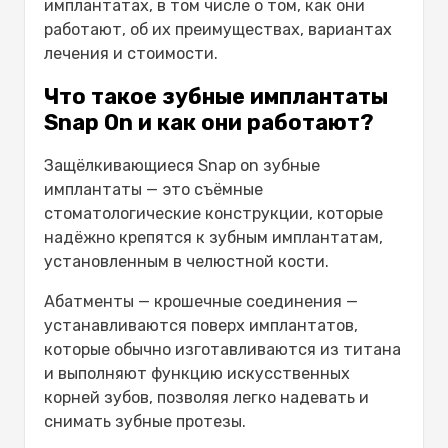
Зубные имплантаты Snap-on
имплантатах, в том числе о том, как они
Традиционные зубные протезы
работают, об их преимуществах, вариантах
Каковы потенциальные риски и
лечения и стоимости.
ограничения при установке зубных
Что такое зубные имплантаты
имплантатов Snap On?
Snap On и как они работают?
Каковы рекомендации по уходу и
обслуживанию зубных имплантатов
Защёлкивающиеся Snap on зубные
Snap On?
имплантаты — это съёмные
Каковы факторы, влияющие на
стоматологические конструкции, которые
стоимость зубных имплантатов Snap
надёжно крепятся к зубным имплантатам,
On в Турции?
установленным в челюстной кости.
Как выбрать лучшую клинику по
установке зубных имплантатов?
Абатменты — крошечные соединения —
Почему Mavidenta — лучшее место для
устанавливаются поверх имплантатов,
установки зубных имплантатов?
которые обычно изготавливаются из титана
Заключение
и выполняют функцию искусственных
Часто задаваемые вопросы
корней зубов, позволяя легко надевать и
Стоит ли использовать съёмные
снимать зубные протезы.
протезы?