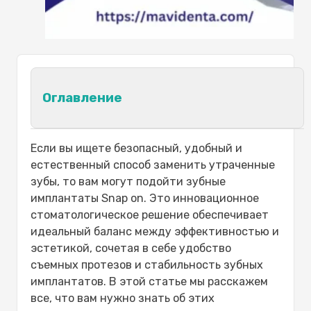
Оглавление
Что такое зубные имплантаты Snap
Если вы ищете безопасный, удобный и
On и как они работают?
естественный способ заменить утраченные
Каковы преимущества установки
зубы, то вам могут подойти зубные
зубных имплантатов Snap On?
имплантаты Snap on. Это инновационное
Как происходит установка зубных
стоматологическое решение обеспечивает
имплантатов Snap On?
идеальный баланс между эффективностью и
Сравнение зубных имплантатов Snap
эстетикой, сочетая в себе удобство
On с традиционными зубными
съемных протезов и стабильность зубных
протезами:
имплантатов. В этой статье мы расскажем
Особенность
все, что вам нужно знать об этих