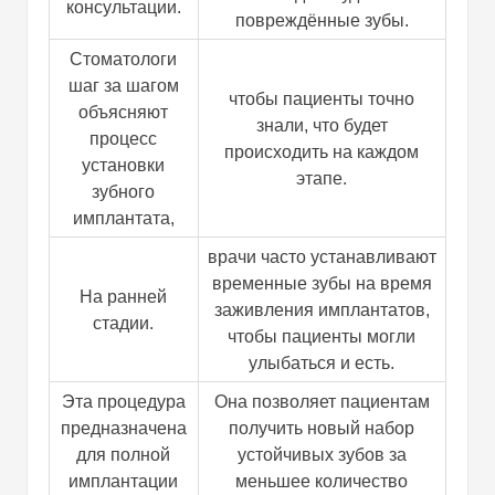
консультации.
болезненным?
повреждённые зубы.
Сколько стоят зубные имплантаты
Стоматологи
Все на 4?
шаг за шагом
Что будет, если сначала не
чтобы пациенты точно
объясняют
вылечить заболевание дёсен?
знали, что будет
процесс
Ощущаются ли имплантаты как
происходить на каждом
установки
настоящие зубы?
этапе.
зубного
Может ли курение повлиять на
имплантата,
результаты?
врачи часто устанавливают
временные зубы на время
На ранней
заживления имплантатов,
стадии.
чтобы пациенты могли
улыбаться и есть.
Эта процедура
Она позволяет пациентам
предназначена
получить новый набор
для полной
устойчивых зубов за
имплантации
меньшее количество