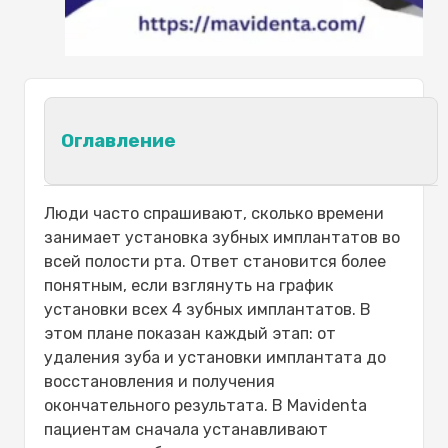
Оглавление
Подробная информация о сроках
Люди часто спрашивают, сколько времени
установки 4 зубных имплантатов:
занимает установка зубных имплантатов во
План процедуры по времени
всей полости рта. Ответ становится более
Ожидание пациента
понятным, если взглянуть на график
Этапы установки всех 4 зубных
установки всех 4 зубных имплантатов. В
имплантатов:
этом плане показан каждый этап: от
Этап
удаления зуба и установки имплантата до
Детали
восстановления и получения
Факторы, влияющие на сроки
окончательного результата. В Mavidenta
установки всех 4 зубных имплантатов:
пациентам сначала устанавливают