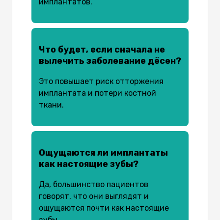
имплантатов.
Что будет, если сначала не
вылечить заболевание дёсен?
Это повышает риск отторжения
имплантата и потери костной
ткани.
Ощущаются ли имплантаты
как настоящие зубы?
Да, большинство пациентов
говорят, что они выглядят и
ощущаются почти как настоящие
зубы.