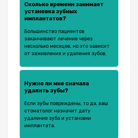
Сколько времени занимает
установка зубных
имплантатов?
Большинство пациентов
заканчивают лечение через
несколько месяцев, но это зависит
от заживления и удаления зубов.
Нужно ли мне сначала
удалить зубы?
Если зубы повреждены, то да, ваш
стоматолог назначит дату
удаления зуба и установки
имплантата.