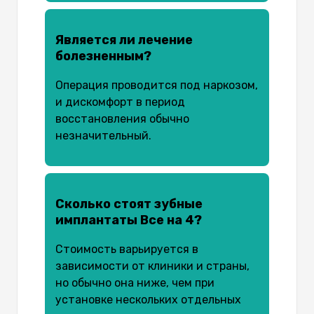
Является ли лечение
болезненным?
Операция проводится под наркозом,
и дискомфорт в период
восстановления обычно
незначительный.
Сколько стоят зубные
имплантаты Все на 4?
Стоимость варьируется в
зависимости от клиники и страны,
но обычно она ниже, чем при
установке нескольких отдельных