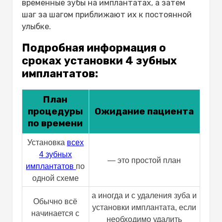
Типичная общая продолжительность
временные зубы на имплантатах, а затем
лечения с установкой 4 зубных
шаг за шагом приближают их к постоянной
имплантатов:
улыбке.
Почему гибкость в рамках программы
Подробная информация о
«Всё на 4» важна для успешного
сроках установки 4 зубных
лечения пациентов?
имплантатов:
Последующий уход и контрольные
визиты для обеспечения долгосрочного
успеха:-
План
Почему Mavidenta — лучшее место для
процедуры
Ожидание пациента
установки зубных имплантатов Все на
по времени
4?
Установка
всех
Заключение
4 зубных
Часто задаваемые вопросы
— это простой план
имплантатов
по
Сколько времени занимает
одной схеме
установка зубных имплантатов?
Нужно ли мне сначала удалить
а иногда и с удаления зуба и
Обычно всё
зубы?
установки имплантата, если
начинается с
Является ли лечение
необходимо удалить