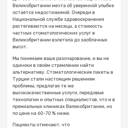
Как стоматологические пакеты
Великобритании мечта об уверенной улыбке
услуг упрощают планирование
остаётся недостижимой. Очереди в
лечения?
Национальной службе здравоохранения
Кому больше всего подходят
растягиваются на месяцы, а стоимость
стоматологические пакеты в
частных стоматологических услуг в
Турции?
Великобритании взлетела до заоблачных
Что входит в пакеты услуг
высот.
стоматологии в Турции?
Консультация стоматолога и
Мы понимаем ваше разочарование, и вы не
планирование лечения:
одиноки в своём стремлении найти
Стоматологические процедуры и
альтернативу. Стоматологические пакеты в
материалы:
Турции стали настоящим решением
Последующий уход и поддержка:
проблемы, предлагая те же
Виды стоматологического лечения,
высококачественные услуги, передовые
включенные в стоматологические
технологии и опытных специалистов, что и в
пакеты в Турции в 2026 году
премиальных клиниках Великобритании, но
Зубные имплантаты и
по цене на 60–70 % ниже.
комплексные решения
Виниры и косметическое
Пациенты отмечают, что