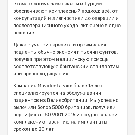
преображение улыбки
стоматологические пакеты в Турции
Коронки, мосты и
обеспечивают комплексный подход: всё, от
восстановительное лечение
консультаций и диагностики до операции и
Отбеливание зубов и
послеоперационного ухода, включено в одно
эстетическая коррекция
решение.
Безопасно ли проходить лечение зубов
Даже с учётом перелёта и проживания
в Турции?
пациенты обычно экономят тысячи фунтов,
Как выбрать подходящий
получая при этом медицинскую помощь,
стоматологический пакет в Турции?
соответствующую британским стандартам
Почему стоит выбрать Mavidenta
или превосходящую их.
для организации
стоматологического туризма?
Компания Mavidenta уже более 15 лет
Чего ожидать от наших
специализируется на обслуживании
стоматологических пакетов в Турции?
пациентов из Великобритании. Мы успешно
Заключение
вылечили более 5000 британцев, получили
Часто задаваемые вопросы о
сертификат ISO 9001:2015 и предоставляем
стоматологических пакетах в Турции
комплексную гарантию на имплантаты
Стоит ли ехать в Турцию за
сроком до 20 лет.
зубами?