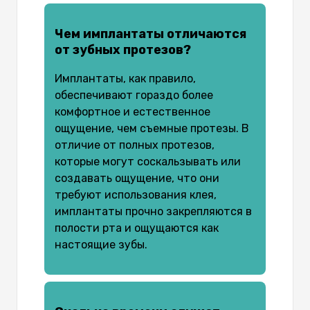
Чем имплантаты отличаются
от зубных протезов?
Имплантаты, как правило,
обеспечивают гораздо более
комфортное и естественное
ощущение, чем съемные протезы. В
отличие от полных протезов,
которые могут соскальзывать или
создавать ощущение, что они
требуют использования клея,
имплантаты прочно закрепляются в
полости рта и ощущаются как
настоящие зубы.