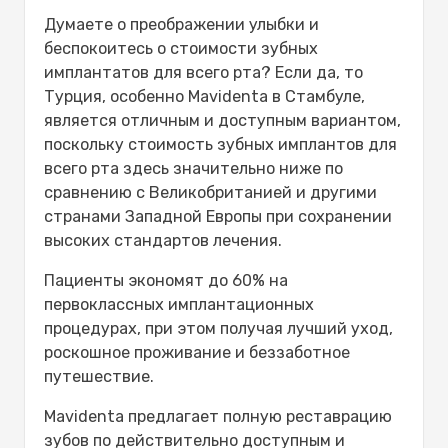
Почему стоит рассмотреть
Думаете о преображении улыбки и
возможность полной имплантации
беспокоитесь о стоимости зубных
зубов в Турции в клинике Mavidenta?
имплантатов для всего рта? Если да, то
Огромная экономия
Турция, особенно Mavidenta в Стамбуле,
Экспертиза и аккредитация:
является отличным и доступным вариантом,
Все включено: удобство и
поскольку
стоимость зубных имплантов для
комфорт:
всего рта
здесь значительно ниже по
Понимание стоимости имплантации
сравнению с Великобританией и другими
зубов во всей полости рта:-
странами Западной Европы при сохранении
Что входит в полный пакет услуг по
высоких стандартов лечения.
имплантации зубов от Mavidenta?
Пациенты экономят до 60% на
Типы зубных имплантатов: какое
первоклассных имплантационных
решение подходит для восстановления
процедурах, при этом получая лучший уход,
всего рта?
роскошное проживание и беззаботное
Эндостальные имплантаты:
путешествие.
Субпериостальные имплантаты:
Скуловые имплантаты:
Mavidenta предлагает полную реставрацию
Объяснение вариантов зубных
зубов по действительно доступным и