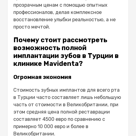
имплантатов Все на 4 и Все на 6:-
прозрачным ценам с помощью опытных
Качество
профессионалов, делая комплексное
Все на 4
восстановление улыбки реальностью, а не
Все на 6
просто мечтой.
Сколько стоят зубные имплантаты для
всего рта?
Почему стоит рассмотреть
Какие факторы влияют на цену зубных
возможность полной
имплантатов в Турции?
имплантации зубов в Турции в
Процедура установки зубных
клинике Mavidenta?
имплантатов шаг за шагом в
Mavidenta:-
Огромная экономия
Чего ожидать: до, во время и после
лечения?
Стоимость зубных имплантов для всего рта
Почему стоит выбрать Mavidenta для
в Турции часто составляет лишь небольшую
установки зубных имплантатов?
часть от стоимости в Великобритании, при
Заключение
этом средняя цена полной реставрации
Часто задаваемые вопросы
составляет 4500 евро по сравнению с
Болезненна ли процедура
примерно 10 000 евро и более в
установки зубного имплантата?
Великобритании.