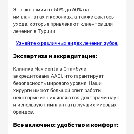
Чем имплантаты отличаются от
Это экономия от 50% до 60% на
зубных протезов?
имплантатах и коронках, а также факторы
Сколько времени служат зубные
ухода, которые привлекают клиентов для
имплантаты для всего рта?
лечения в Турции.
Мне нужно будет посетить
Турцию более одного раза для
Узнайте о различных видах лечения зубов.
полной имплантации зубов?
Являются ли языковые барьеры
Экспертиза и аккредитация:
проблемой в Mavidenta в
Клиника Mavidenta в Стамбуле
Стамбуле?
аккредитована AACI, что гарантирует
Безопасно ли ехать в Турцию для
безопасность мирового уровня. Наши
лечения зубов с помощью
хирурги имеют большой опыт работы,
имплантатов?
некоторые из них являются докторами наук
и используют имплантаты лучших мировых
брендов.
Все включено: удобство и комфорт: