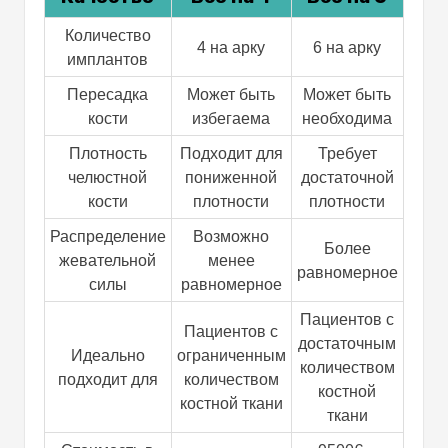
Количество
4 на арку
6 на арку
имплантов
Пересадка
Может быть
Может быть
кости
избегаема
необходима
Плотность
Подходит для
Требует
челюстной
пониженной
достаточной
кости
плотности
плотности
Распределение
Возможно
Более
жевательной
менее
равномерное
силы
равномерное
Пациентов с
Пациентов с
достаточным
Идеально
ограниченным
количеством
подходит для
количеством
костной
костной ткани
ткани