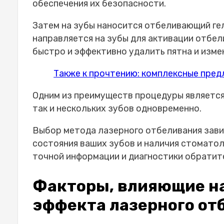
обеспечения их безопасности.
Отбеливание не сохраняется на
Индивидуальный размер кап для
Затем на зубы наносится отбеливающий гел
Избегайте контакта геля с мягк
направляется на зубы для активации отбел
Результаты варьируются у разн
быстро и эффективно удалить пятна и изме
Нельзя злоупотреблять отбели
Возможные проблемы: факторы, кото
Также к прочтению: комплексные пред
отбеливания
Одним из преимуществ процедуры является
Процедуры поддержания отбеливания
так и нескольких зубов одновременно.
Избегайте продуктов и напитко
Чистите зубы два раза в день
Выбор метода лазерного отбеливания зави
Ешьте продукты, защищающие з
состояния ваших зубов и наличия стоматол
Откажитесь от курения
точной информации и диагностики обратите
Используйте отбеливающую зу
Мнения экспертов: взгляд стоматол
Факторы, влияющие н
Индивидуальный подход к плану отб
эффекта лазерного от
результатов
Распространённые заблуждения: раз