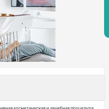
фекта лазерного отбеливания зубов
ивная косметическая и лечебная процедура.