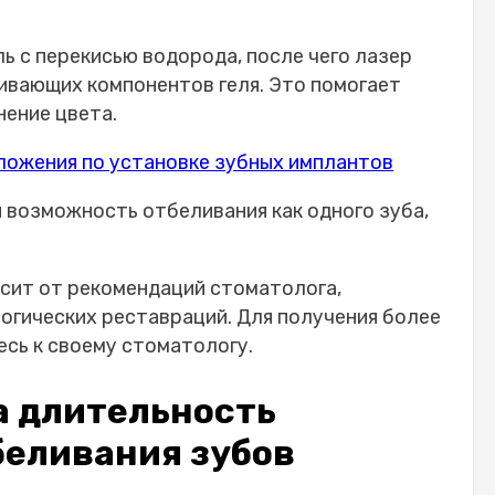
всегда
 отбеливания
ь с перекисью водорода, после чего лазер
ими тканями
ивающих компонентов геля. Это помогает
ых людей
нение цвета.
вающим гелем!
рые могут сократить срок действия
ложения по установке зубных имплантов
 возможность отбеливания как одного зуба,
: сохранение яркости со временем
в, вызывающих пятна
сит от рекомендаций стоматолога,
убы
огических реставраций. Для получения более
сь к своему стоматологу.
бную пасту
огов на долгосрочное отбеливание
а длительность
еливания: максимизация долгосрочных
беливания зубов
венчание мифов о длительности отбеливания