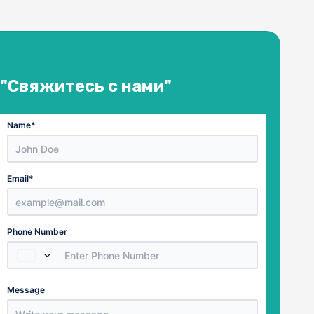
"Свяжитесь с нами"
Name
*
Email
*
Country
Phone Number
Select a Country
Number
Message