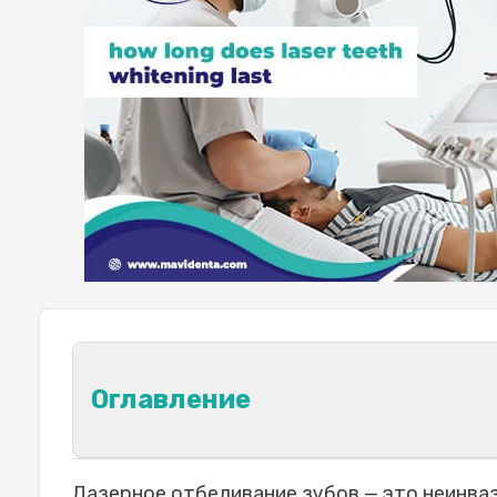
Оглавление
Понимание продолжительности эф
Лазерное отбеливание зубов — это неинваз