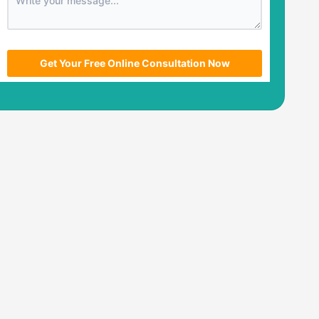
utm_source
utm_medium
utm_campaign
utm_term
Get Your Free Online Consultation Now