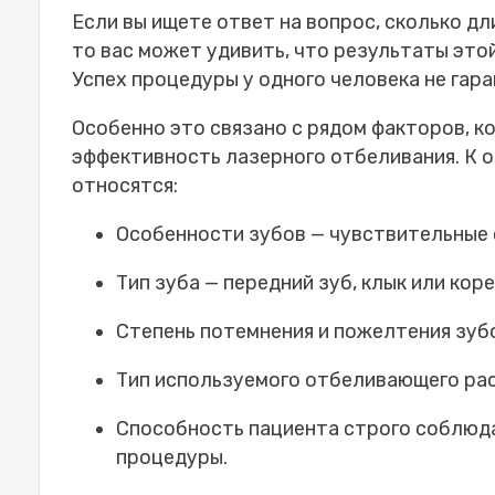
зубов
Если вы ищете ответ на вопрос, сколько д
Заключение
то вас может удивить, что результаты это
Часто задаваемые вопросы
Успех процедуры у одного человека не гара
Безопасно ли лазерное отбелив
Когда можно есть и пить после 
Особенно это связано с рядом факторов, 
Повреждает ли лазерное отбел
эффективность лазерного отбеливания. К 
Можно ли делать лазерное отбе
относятся:
Больно ли делать лазерное отб
Особенности зубов — чувствительные о
Тип зуба — передний зуб, клык или коре
Степень потемнения и пожелтения зуб
Тип используемого отбеливающего ра
Способность пациента строго соблюда
процедуры.