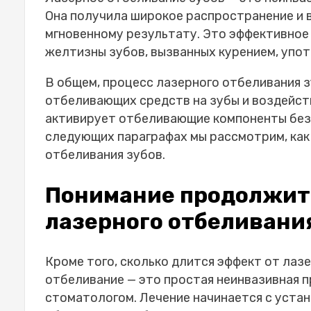
Факторы, влияющие на длительность
Она получила широкое распространение и 
Сколько длится эффект лазерного о
мгновенному результату. Это эффективное
Средняя продолжительность: чего о
желтизны зубов, вызванных курением, упот
Советы по уходу: как продлить эффе
В общем, процесс лазерного отбеливания з
Индивидуальные особенности: как л
отбеливающих средств на зубы и воздейст
эффекта отбеливания
активирует отбеливающие компоненты без 
Избегайте продуктов и напитко
следующих параграфах мы рассмотрим, как
относятся:
отбеливания зубов.
Откажитесь от курения после ла
Не используйте зубные пасты с
Понимание продолжит
Воздерживайтесь от факторов, 
Не пейте слишком холодные или 
лазерного отбеливани
Пейте много жидкости.
Выбор правильного специалиста: вл
Кроме того, сколько длится эффект от лаз
Сравнение отбеливания в клинике и 
отбеливание — это простая неинвазивная 
Уход после отбеливания: важные ре
стоматологом. Лечение начинается с устан
Будьте готовы к чувствительно