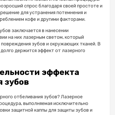
 эффекта лазерного отбеливания зубов
возросший спрос благодаря своей простоте и
тбеливания зубов?
 решение для устранения потемнения и
жидать после лазерного отбеливания зубов
реблением кофе и другими факторами.
кт лазерного отбеливания
убов заключается в нанесении
ичные привычки влияют на длительность
вии на них лазерным светом, который
повреждения зубов и окружающих тканей. В
в, вызывающих окрашивание зубов. К таким
 долго держится эффект от лазерного
зерного отбеливания зубов.
 хлоргексидином после процедуры.
ельности эффекта
вызывающих появление пятен.
горячие напитки.
я зубов
ияние на длительность эффекта отбеливания
ерного отбеливания зубов? Лазерное
дома: особенности длительности эффекта
процедура, выполняемая исключительно
комендации для длительного эффекта
овки защитной каппы для защиты зубов и
сти зубов