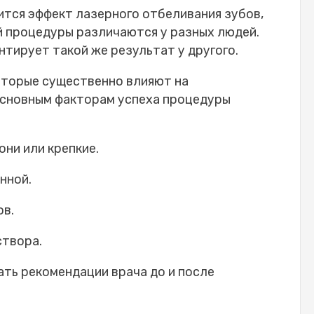
лится эффект лазерного отбеливания зубов,
й процедуры различаются у разных людей.
нтирует такой же результат у другого.
ание зубов для всех?
лазерного отбеливания?
которые существенно влияют на
ивание зубную эмаль?
основным факторам успеха процедуры
ливание при наличии коронок или виниров?
еливание зубов?
ни или крепкие.
нной.
ов.
створа.
ть рекомендации врача до и после