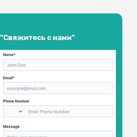
"Свяжитесь с нами"
Name
*
Email
*
Country
Phone Number
Select a Country
Number
Message