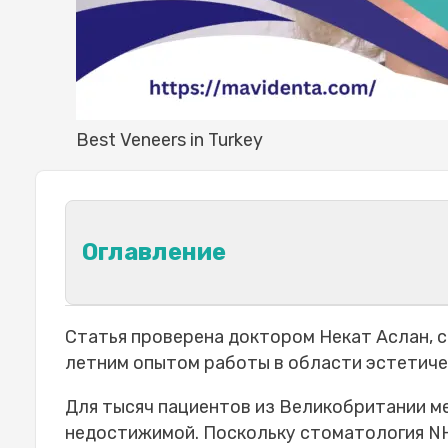
Best Veneers in Turkey
Оглавление
Лучшие зубные виниры в Турции: в
Статья проверена доктором Некат Аслан, 
Фарфоровые виниры для естеств
летним опытом работы в области эстетиче
Виниры E-max для высокой эсте
Для тысяч пациентов из Великобритании м
Композитные виниры для щадяще
недостижимой. Поскольку стоматология N
Как Mavidenta подбирает тип ви