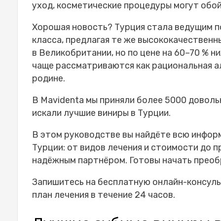
уход, косметические процедуры могут обой
Лучшие виниры в Турции. Цены: подр
Средний диапазон цен на виниры
Хорошая новость? Турция стала ведущим 
Факторы, влияющие на стоимост
класса, предлагая те же высококачественн
Виниры в Турции. Пакетные предлож
в Великобритании, но по цене на 60–70 % н
Что обычно входит в комплект 
чаще рассматриваются как рациональная 
Экономические преимущества к
родине.
Почему турецкие виниры выглядят е
Стоимость лучших виниров в Турции:
В Mavidenta мы приняли более 5000 доволь
Стоимость винир в Турции и Ве
искали лучшие виниры в Турции.
Долгосрочное сравнение стоим
В этом руководстве вы найдёте всю информ
Как выбрать клинику по установке в
Турции: от видов лечения и стоимости до п
Восстановление и уход за зубами по
надёжным партнёром. Готовы начать преоб
Чувствительность сразу после 
Советы по ежедневному уходу и
Запишитесь на бесплатную онлайн-консуль
Преимущества установки лучших вин
план лечения в течение 24 часов.
Заключение
Часто задаваемые вопросы о лучших