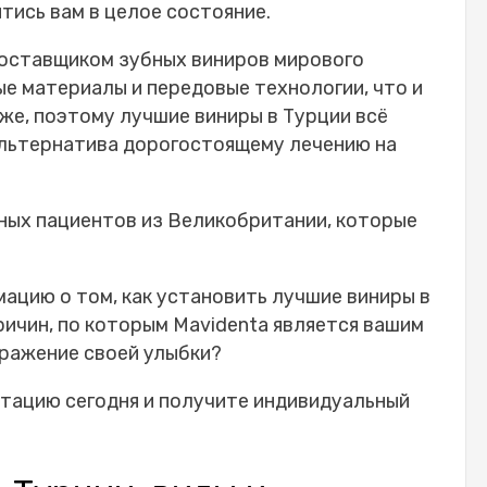
тись вам в целое состояние.
обный разбор стоимости на 2026 год
 в Турции
поставщиком зубных виниров мирового
ь винир:
ые материалы и передовые технологии, что и
ения
иже, поэтому
лучшие виниры в Турции
всё
винир
альтернатива дорогостоящему лечению на
омплексного лечения
стественно
 сравнение с Великобританией и Европой
ных пациентов из Великобритании, которые
ликобритании
ости
ацию о том, как установить лучшие виниры в
иниров в Турции?
ричин, по которым Mavidenta является вашим
сле установки виниров
ражение своей улыбки?
лечения
 обслуживанию:
тацию сегодня и получите индивидуальный
иров в Турции
 винирах в Турции