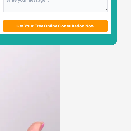
utm_source
utm_medium
utm_campaign
utm_term
Get Your Free Online Consultation Now