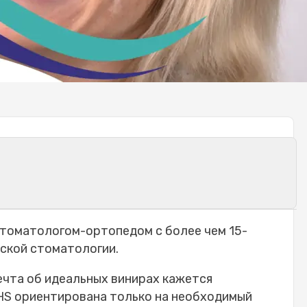
иды и материалы, доступные в Mavidenta
стоматологом-ортопедом с более чем 15-
енного и долговечного результата
ской стоматологии.
тической точности
ечта об идеальных винирах кажется
го улучшения улыбки
HS ориентирована только на необходимый
ниров для каждого пациента