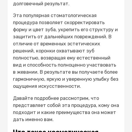
Восстановление повреждённых
долговечный результат.
зубов
Эта популярная стоматологическая
Улучшение эстетики
процедура позволяет скорректировать
Коррекция положения зубов
форму и цвет зуба, укрепить его структуру и
Укрепление ослабленных зубов
защитить от дальнейших повреждений. В
Уход и поддержание результата
отличие от временных эстетических
Советы по гигиене полости рта
решений, коронки охватывают зуб
Профилактика возможных проблем
полностью, возвращая ему естественный
Регулярные визиты к стоматологу
вид и способность полноценно участвовать
Возможные риски и важные моменты
в жевании. В результате вы получаете более
Аллергические реакции
гармоничную, яркую и уверенную улыбку без
Чувствительность и дискомфорт
ощущения искусственности.
Срок службы коронок
Стоимость косметических зубных
Давайте подробнее рассмотрим, что
коронок
представляет собой эта процедура, кому она
Факторы, влияющие на стоимость
подходит и какие преимущества она может
Альтернативы косметическим зубным
дать именно вам.
коронкам
Зубные виниры