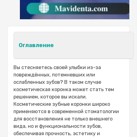
Оглавление
Что такое косметическая коронка?
Вы стесняетесь своей улыбки из-за
Зачем нужны косметические коронки?
повреждённых, потемневших или
Виды косметических зубных коронок
ослабленных зубов? В таком случае
Фарфоровые коронки
косметическая коронка может стать тем
Керамические коронки
решением, которое вы искали.
Циркониевые коронки
Косметические зубные коронки
широко
Металлические коронки с
применяются в современной стоматологии
фарфоровым покрытием
для восстановления не только внешнего
Преимущества косметических зубных
вида, но и функциональности зубов,
коронок
обеспечивая прочность, эстетику и